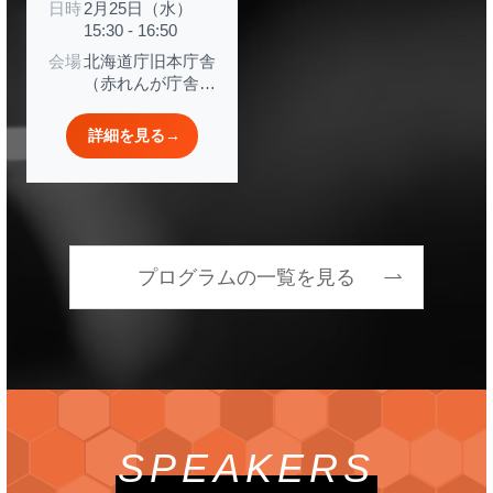
日時
2月25日（水）
ルールズが繋ぐ！
15:30 - 16:50
未来のパートナー
会場
北海道庁旧本庁舎
～
（赤れんが庁舎）
道民ベースB
詳細を見る
→
プログラムの一覧を見る
SPEAKERS