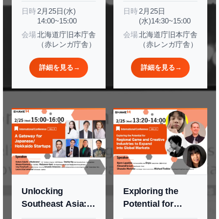
日時
2月25日(水)
日時
2月25日
Era
Transformation
14:00~15:00
(水)14:30~15:00
Innovation and
会場
北海道庁旧本庁舎
会場
北海道庁旧本庁舎
Cross-Border
（赤レンガ庁舎）
（赤レンガ庁舎）
Collaboration
詳細を見る
→
詳細を見る
→
Unlocking
Exploring the
Southeast Asia: A
Potential for
Gateway for
Regional Game