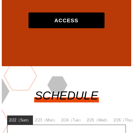
ACCESS
SCHEDULE
2/22（Sun）
2/23（Mon）
2/24（Tue）
2/25（Wed）
2/26（Thu