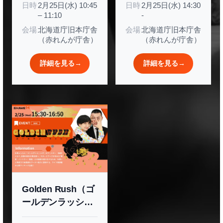
日時
2月25日(水) 10:45
日時
2月25日(水) 14:30
Expansion – To
– 11:10
-
Japan, To the
会場
北海道庁旧本庁舎
会場
北海道庁旧本庁舎
World
（赤れんが庁舎）
（赤れんが庁舎）
詳細を見る
→
詳細を見る
→
Golden Rush（ゴ
ールデンラッシ
ュ） ～ゴールデン