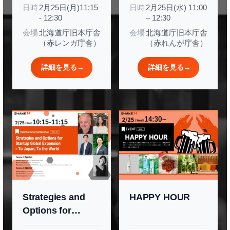
日時
2月25日(月)11:15
日時
2月25日(水) 11:00
く、アグリバイオ
- 12:30
– 12:30
の挑戦〜
会場
北海道庁旧本庁舎
会場
北海道庁旧本庁舎
（赤レンガ庁舎）
（赤れんが庁舎）
詳細を見る
→
詳細を見る
→
Strategies and
HAPPY HOUR
Options for
Startup Global