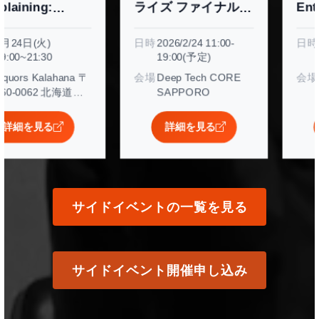
ライズ ファイナルピ
Entrepreneurshi
ッチコンペファイナ
Expo 2026
日時
2026/2/24 11:00-
日時
2026年2月26日(
ルピッチコンペ
19:00(予定)
2025/26
〒
会場
Deep Tech CORE
会場
北海道大学 エ
札
SAPPORO
イソウ
条西
詳細を見る
詳細を見る
go
qu
サイドイベントの一覧を見る
サイドイベント開催申し込み