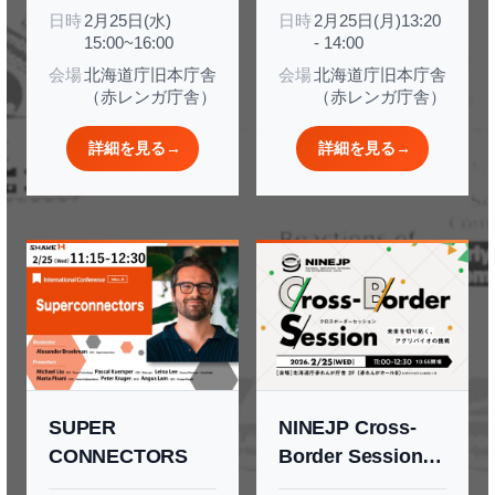
日時
2月25日(水)
日時
2月25日(月)13:20
Japanese/Hokkai
and Creative
15:00~16:00
- 14:00
do Startups
Industries to
会場
北海道庁旧本庁舎
会場
北海道庁旧本庁舎
Expand into
（赤レンガ庁舎）
（赤レンガ庁舎）
Global Markets
詳細を見る
→
詳細を見る
→
SUPER
NINEJP Cross-
CONNECTORS
Border Session
〜未来を切り拓